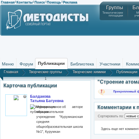
Главная
Контакты
Поиск
Помощь
Реклама
|
|
|
|
Группы
Бл
Тематические
М
площадки
уч
Публикации
Меню
Форум
Библиотека
Участники
Комме
Главная
Творческие группы
Творческие химики
Публикации
1
"Строение атом
Карточка публикации
Прикрепленный фа
Балдакова
Татьяна Батуевна
Комментарии к 
Муниципальное
образовательное
Сортировать по:
учреждение "Курумканская
средняя
общеобразовательная школа
Здесь еще нет коммент
№1", Курумкан