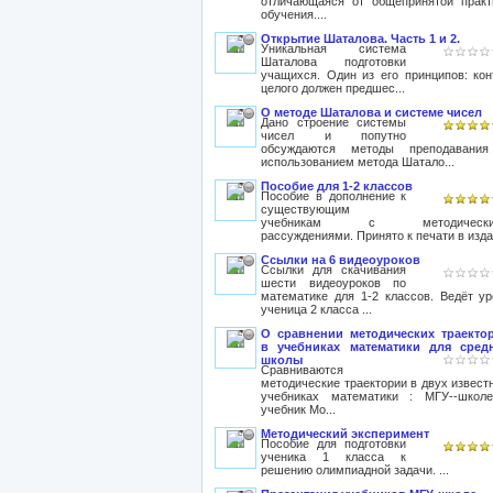
отличающаяся от общепринятой практ
обучения....
Открытие Шаталова. Часть 1 и 2.
Уникальная система
Шаталова подготовки
учащихся. Один из его принципов: кон
целого должен предшес...
О методе Шаталова и системе чисел
Дано строение системы
чисел и попутно
обсуждаются методы преподавани
использованием метода Шатало...
Пособие для 1-2 классов
Пособие в дополнение к
существующим
учебникам с методически
рассуждениями. Принято к печати в изда.
Ссылки на 6 видеоуроков
Ссылки для скачивания
шести видеоуроков по
математике для 1-2 классов. Ведёт ур
ученица 2 класса ...
О сравнении методических траекто
в учебниках математики для сред
школы
Сравниваются
методические траектории в двух извест
учебниках математики : МГУ--школ
учебник Мо...
Методический эксперимент
Пособие для подготовки
ученика 1 класса к
решению олимпиадной задачи. ...