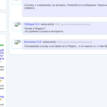
Ссылки, к сожалению, не активны. Появляется сообщение: Законч
сервиса.
Лебедев К.А.
написал(а)
5381 дней назад (
нейтрально
)
Зачем в Яндекс?
эта прямая ссылка в интернете.
Баталова О.В.
написал(а)
5383 дней назад (
нейтрально
)
ции
Скопировав ссылку и вставив её в Яндекс, я не нашла то, о чём В
ЫХ
ОГО
ГУ-
5-6
лки
ове
тод
ьно
ики
тод
ьно