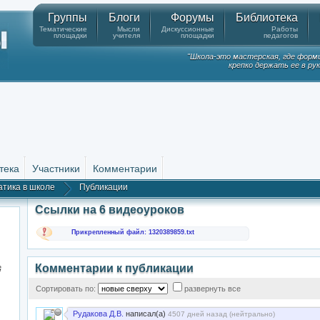
Группы
Блоги
Форумы
Библиотека
Тематические
Мысли
Дискуссионные
Работы
площадки
учителя
площадки
педагогов
"Школа-это мастерская, где форм
крепко держать ее в ру
тека
Участники
Комментарии
тика в школе
Публикации
Ссылки на 6 видеоуроков
Прикрепленный файл: 1320389859.txt
Комментарии к публикации
,
Сортировать по:
развернуть все
Рудакова Д.В.
написал(а)
4507 дней назад (
нейтрально
)