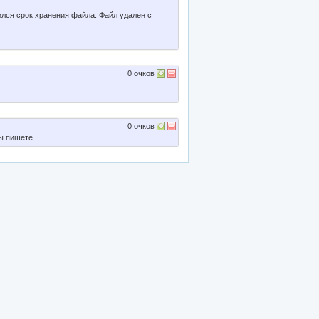
ился срок хранения файла. Файл удален с
0
очков
0
очков
ы пишете.