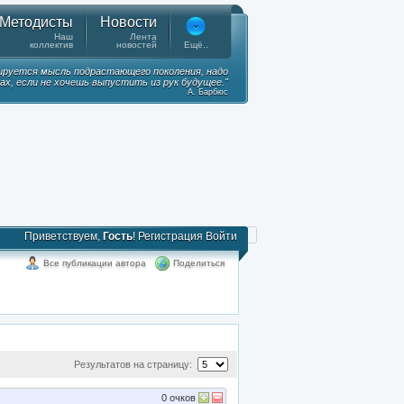
Методисты
Новости
Наш
Лента
коллектив
новостей
Ещё..
ируется мысль подрастающего поколения, надо
ках, если не хочешь выпустить из рук будущее."
А. Барбюс
Приветствуем,
Гость
!
Регистрация
Войти
Все публикации автора
Поделиться
Результатов на страницу:
0
очков