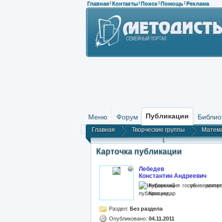
Главная
Контакты
Поиск
Помощь
Реклама
|
|
|
|
Публикации
Меню
Форум
Библио
Главная
Творческие группы
Матема
1
Карточка публикации
Лебедев
Константин Андреевич
Кубанский госуниверситет
Краснодар
Раздел:
Без раздела
Опубликовано:
04.11.2011