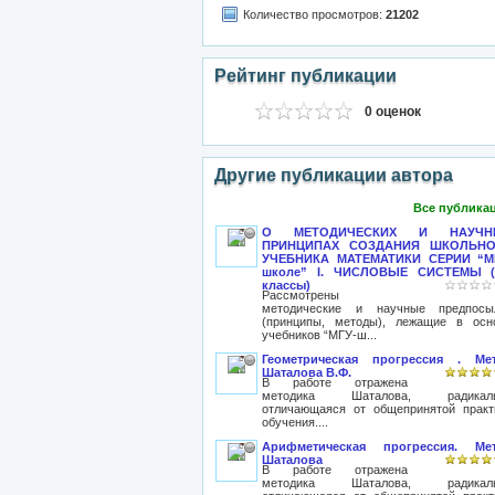
Количество просмотров:
21202
Рейтинг публикации
0 оценок
Другие публикации автора
Все публика
О МЕТОДИЧЕСКИХ И НАУЧН
ПРИНЦИПАХ СОЗДАНИЯ ШКОЛЬН
УЧЕБНИКА МАТЕМАТИКИ СЕРИИ “М
школе” I. ЧИСЛОВЫЕ СИСТЕМЫ (
классы)
Рассмотрены
методические и научные предпосы
(принципы, методы), лежащие в осн
учебников “МГУ-ш...
Геометрическая прогрессия . Ме
Шаталова В.Ф.
В работе отражена
методика Шаталова, радикал
отличающаяся от общепринятой практ
обучения....
Арифметическая прогрессия. Ме
Шаталова
В работе отражена
методика Шаталова, радикал