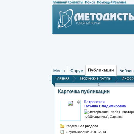
Главная
Контакты
Поиск
Помощь
Реклама
|
|
|
|
Публикации
Меню
Форум
Библио
Главная
Творческие группы
Инфор
1
Карточка публикации
Петровская
Татьяна Владимировна
МОУ "СОШ № 21 им П.А
Столыпина", Саратов
Раздел:
Без раздела
Опубликовано:
08.01.2014