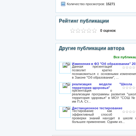
Количество просмотров:
15271
Рейтинг публикации
0 оценок
Другие публикации автора
Все публика
Изменения в ФЗ "Об образовании" 20
Данная презентация
позволит кратко
познакомиться с основными изменени
в Законе "Об образовании", ...
реализация модели "Школа
территория здоровья"
презентация о
реализации программы развития "школ
территория здоровья" в МОУ "СОШ №
им П.А. Ст...
Дистанционное тестирование
Тестирование как
эффективный способ
проверки знаний находит в школе 
большее применение. Одним из...