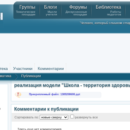
Группы
Блоги
Форумы
Библиотека
Тематические
Мысли
Дискуссионные
Работы
площадки
учителя
площадки
педагогов
"Человек, который слишком стар
тека
Участники
Комментарии
матика
Публикации
реализация модели "Школа - территория здоров
Прикрепленный файл: 1389208608.ppt
Комментарии к публикации
.
Сортировать по:
развернуть все
Здесь еще нет комментариев