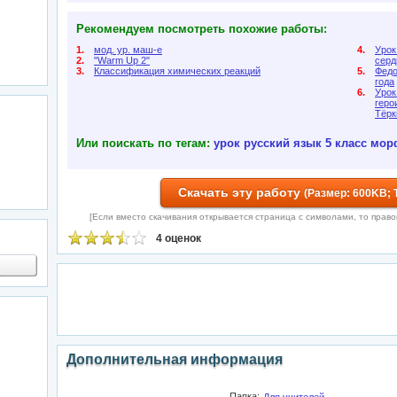
Рекомендуем посмотреть похожие работы:
1.
мод. ур. маш-е
4.
Урок
2.
"Warm Up 2"
сердц
3.
Классификация химических реакций
5.
Федо
года
6.
Урок
геро
Тёрк
Или поискать по тегам:
урок
русский язык
5 класс
мор
Скачать эту работу
(Размер: 600KB; 
[Если вместо скачивания открывается страница с символами, то правой 
4 оценок
Дополнительная информация
Папка: