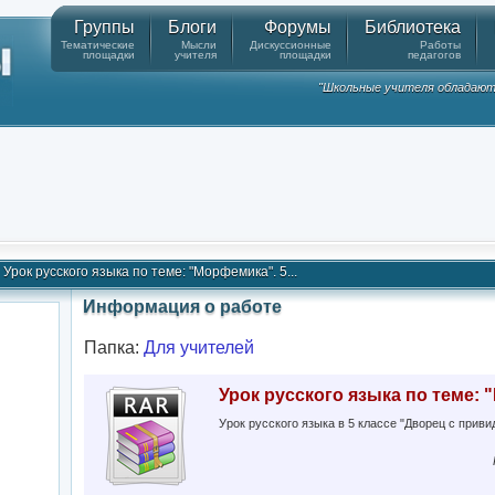
Группы
Блоги
Форумы
Библиотека
Тематические
Мысли
Дискуссионные
Работы
площадки
учителя
площадки
педагогов
"Школьные учителя обладают
Урок русского языка по теме: "Морфемика". 5...
Информация о работе
Папка:
Для учителей
Урок русского языка по теме: 
Урок русского языка в 5 классе "Дворец с прив