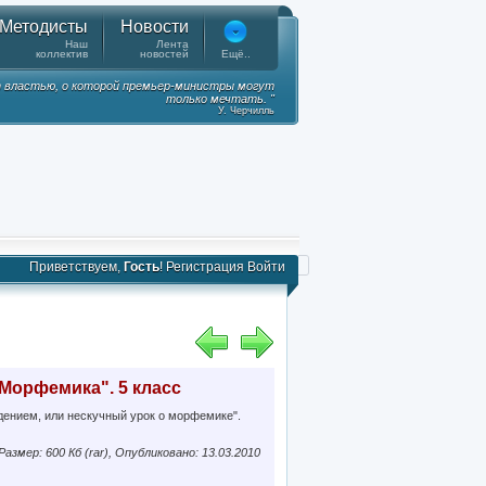
Методисты
Новости
Наш
Лента
коллектив
новостей
Ещё..
 властью, о которой премьер-министры могут
только мечтать. "
У. Черчилль
Приветствуем,
Гость
!
Регистрация
Войти
"Морфемика". 5 класс
идением, или нескучный урок о морфемике".
Размер: 600 Кб (rar), Опубликовано: 13.03.2010