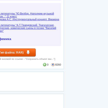
 литературы "Ю.Визбор. Наполним музыкой
а..." 11 класс
рова А.С. Инструментальный концерт. Времена
 литературы "А.Т.Твардовский. Трагические,
ические, комические сцены в поэме "Василий
ин"
фемика
Тип файла: RAR)
кнопкой по ссылке - "Сохранить объект как..."]
0
8260