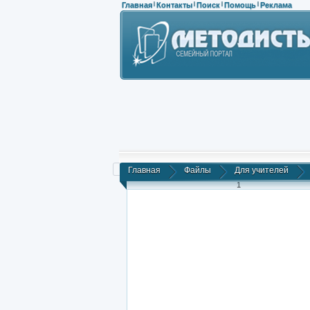
Главная
Контакты
Поиск
Помощь
Реклама
|
|
|
|
Главная
Файлы
Для учителей
1