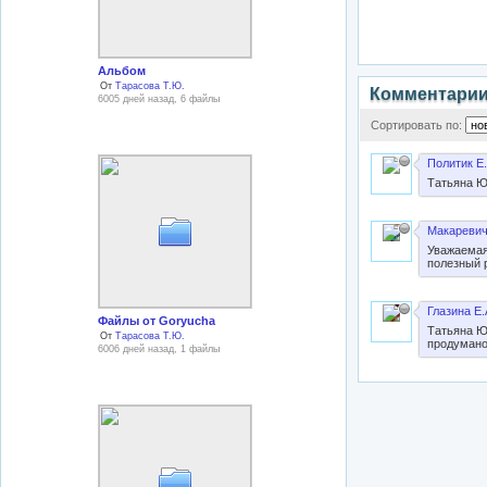
Альбом
От
Тарасова Т.Ю.
Комментари
6005 дней назад, 6 файлы
Сортировать по:
Политик Е.
Татьяна Ю
Макаревич
Уважаемая
полезный 
Глазина Е.
Файлы от Goryucha
Татьяна Юр
От
Тарасова Т.Ю.
продумано 
6006 дней назад, 1 файлы