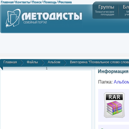
Главная
Контакты
Поиск
Помощь
Реклама
|
|
|
|
Группы
Бл
Тематические
М
площадки
уч
Главная
Файлы
Альбом
Викторина "Похвальное слово слов
1
Информация 
Папка:
Альбо