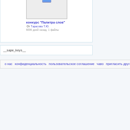
конкурс "Палитра слов"
От
Тарасова Т.Ю.
6006 дней назад, 1 файлы
__sape_keys__
о нас
конфиденциальность
пользовательское соглашение
чаво
пригласить друг