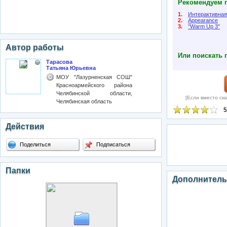
Рекомендуем п
1.
Интерактивная
2.
Appearance
3.
"Warm Up 3"
Автор работы
Или поискать 
Тарасова
Татьяна Юрьевна
МОУ "Лазурненская СОШ"
Красноармейского района
Челябинской области,
[Если вместо ска
Челябинская область
5
Действия
Поделиться
Подписаться
Папки
Дополнитель