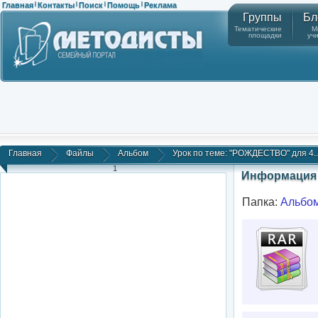
Главная
Контакты
Поиск
Помощь
Реклама
|
|
|
|
Группы
Бл
Тематические
М
площадки
уч
Главная
Файлы
Альбом
Урок по теме: "РОЖДЕСТВО" для 4..
1
Информация 
Папка:
Альбо