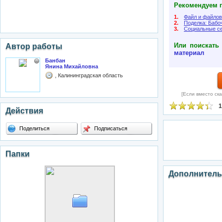
Рекомендуем п
1.
Файл и файло
2.
Поделка: Бабоч
3.
Социальные с
Или поискать
Автор работы
материал
Банбан
Янина Михайловна
, Калининградская область
[Если вместо ска
1
Действия
Поделиться
Подписаться
Папки
Дополнитель