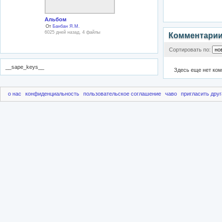
Альбом
От
Банбан Я.М.
6025 дней назад, 4 файлы
Комментари
Сортировать по:
__sape_keys__
Здесь еще нет ко
о нас
конфиденциальность
пользовательское соглашение
чаво
пригласить друг