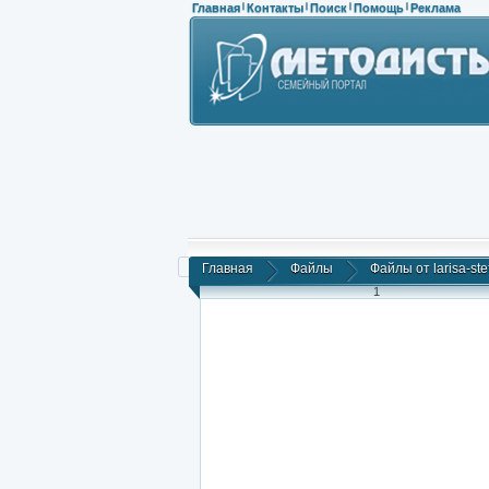
Главная
Контакты
Поиск
Помощь
Реклама
|
|
|
|
Главная
Файлы
Файлы от larisa-st
1