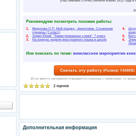
участниками Отечественной войны 1812 года и 
Р
Рекомендуем посмотреть похожие работы:
1.
Мидукова О.П. Мой прадед - фронтовик. Сочинение
4.
Шуру
ученицы (1 класс)
конк
2.
Зорин Юрий. "Заимствованные слова". 7 класс
5.
Бесс
3.
На конкурс неделя иностранного языка в школе
6.
Элем
Лени
Или поискать по тегам:
внеклассное мероприятие
конк
Скачать эту работу
(Размер: 7449KB;
[Если вместо скачивания открывается страница с символами, то правой 
2 оценок
Дополнительная информация