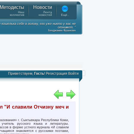
Методисты
Новости
Наш
Лента
коллектив
новостей
Ещё..
ошелька себе в голову, его уже никто у вас не
отнимет. "
Бенджамин Франклин
Приветствуем,
Гость
!
Регистрация
Войти
л "И славили Отчизну меч и
азования» г. Сыктывкара Республики Коми,
учитель русского языка и литературы.
ассов в форме устного журнала «И славили
учащиеся знакомятся с русскими поэтами,