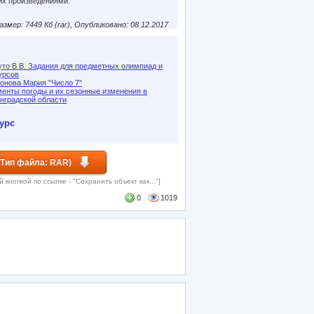
их произведениями.
азмер: 7449 Кб (rar), Опубликовано: 08.12.2017
то В.В. Задания для предметных олимпиад и
урсов
онова Мария "Число 7"
енты погоды и их сезонные изменения в
нградской области
урс
 Тип файла: RAR)
кнопкой по ссылке - "Сохранить объект как..."]
0
1019