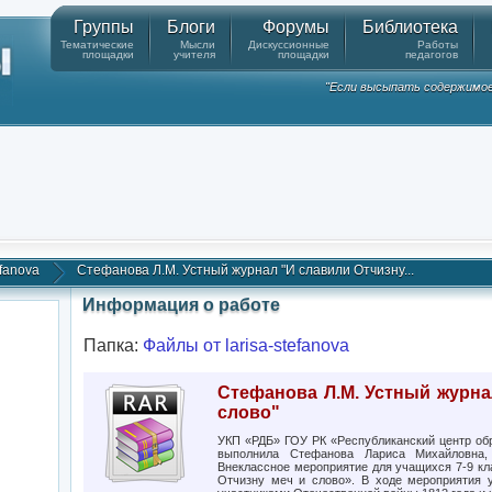
Группы
Блоги
Форумы
Библиотека
Тематические
Мысли
Дискуссионные
Работы
площадки
учителя
площадки
педагогов
"Если высыпать содержимое к
efanova
Стефанова Л.М. Устный журнал "И славили Отчизну...
Информация о работе
Папка:
Файлы от larisa-stefanova
Стефанова Л.М. Устный журна
слово"
УКП «РДБ» ГОУ РК «Республиканский центр обр
выполнила Стефанова Лариса Михайловна, 
Внеклассное мероприятие для учащихся 7-9 кл
Отчизну меч и слово». В ходе мероприятия 