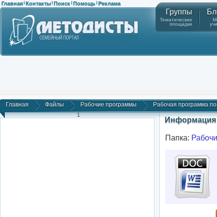
Главная
Контакты
Поиск
Помощь
Реклама
|
|
|
|
Группы
Бл
Тематические
М
площадки
уч
Главная
Файлы
Рабочие программы
Рабочая программа по р
1
Информация 
Папка:
Рабоч