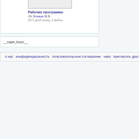
Рабочие программы
От
Лозовая М.В.
4573 дней назад, 4 файлы
__sape_keys__
о нас
конфиденциальность
пользовательское соглашение
чаво
пригласить друг