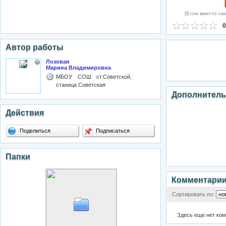
[Если вместо ска
0
Автор работы
Лозовая
Марина Владимировна
МБОУ СОШ ст.Советской,
станица Советская
Дополнитель
Действия
Поделиться
Подписаться
Папки
Комментари
Сортировать по:
Здесь еще нет ко