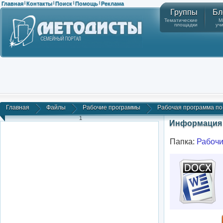
Главная
Контакты
Поиск
Помощь
Реклама
|
|
|
|
Группы
Бл
Тематические
М
площадки
уч
Главная
Файлы
Рабочие программы
Рабочая программа по л
1
Информация 
Папка:
Рабоч