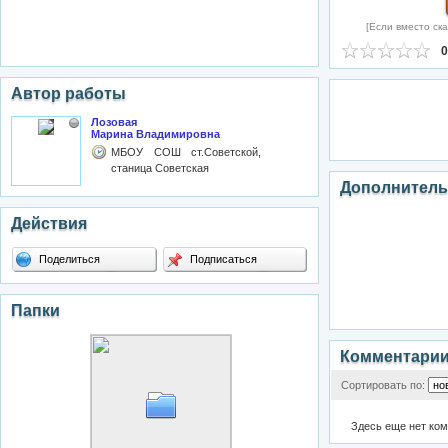
[Если вместо ска
0
Автор работы
Лозовая
Марина Владимировна
МБОУ СОШ ст.Советской,
станица Советская
Дополнитель
Действия
Поделиться
Подписаться
Папки
Комментари
Сортировать по:
Здесь еще нет ко