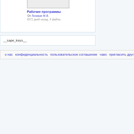
Рабочие программы
От
Лозовая М.В.
4572 дней назад, 4 файлы
__sape_keys__
о нас
конфиденциальность
пользовательское соглашение
чаво
пригласить друг