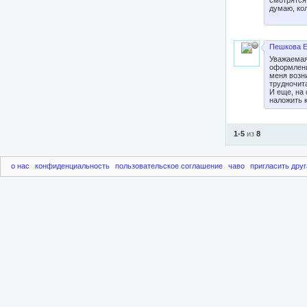
смотрятся
думаю, ко
Пешкова Е
Уважаемая
оформлени
меня возн
трудночит
И еще, на 
наложить 
1-5
из
8
о нас
конфиденциальность
пользовательское соглашение
чаво
пригласить друг