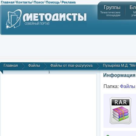
Главная
Контакты
Поиск
Помощь
Реклама
|
|
|
|
Группы
Бл
Тематические
М
площадки
уч
Главная
Файлы
Файлы от mar-puzyryova
Пузырёва М.Д. "Ме
1
Информация 
Папка:
Файлы 