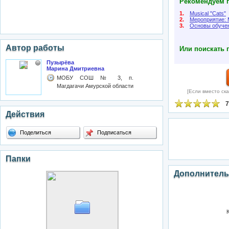
Рекомендуем п
1.
Musical "Cats"
2.
Мероприятие:
3.
Основы обуче
Автор работы
Или поискать 
Пузырёва
Марина Дмитриевна
МОБУ СОШ № 3, п.
Магдагачи Амурской области
[Если вместо ска
7
Действия
Поделиться
Подписаться
Папки
Дополнитель