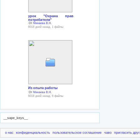
урок "Охрана прав
потребителя"
От
Минаева В.Н.
6018 дней назад, 1 файлы
Из опыта работы
От
Минаева В.Н.
6018 дней назад, 6 файлы
__sape_keys__
о нас
конфиденциальность
пользовательское соглашение
чаво
пригласить друг