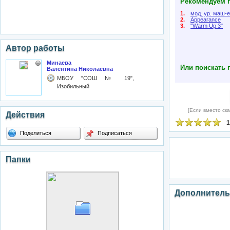
Рекомендуем п
1.
мод. ур. маш-е
2.
Appearance
3.
"Warm Up 3"
Автор работы
Минаева
Или поискать 
Валентина Николаевна
МБОУ "СОШ № 19",
Изобильный
[Если вместо ска
Действия
1
Поделиться
Подписаться
Папки
Дополнитель