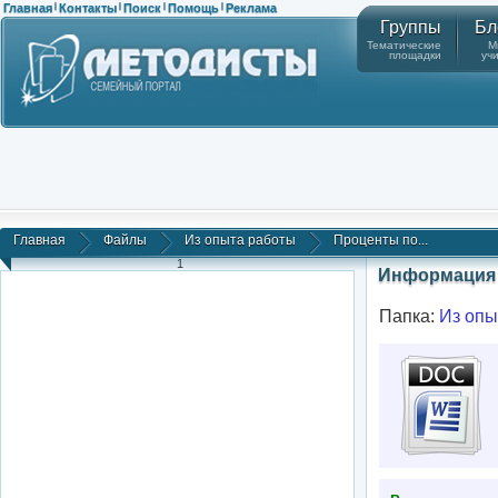
Главная
Контакты
Поиск
Помощь
Реклама
|
|
|
|
Группы
Бл
Тематические
М
площадки
уч
Главная
Файлы
Из опыта работы
Проценты по...
1
Информация 
Папка:
Из опы