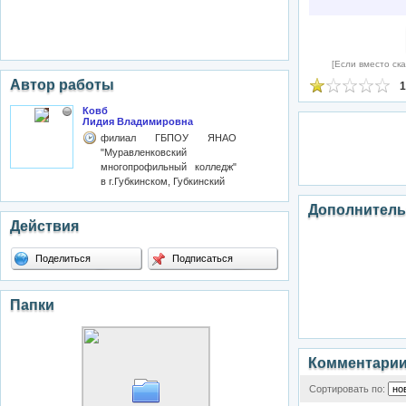
[Если вместо ска
Автор работы
1
Ковб
Лидия Владимировна
филиал ГБПОУ ЯНАО
"Муравленковский
многопрофильный колледж"
в г.Губкинском, Губкинский
Дополнитель
Действия
Поделиться
Подписаться
Папки
Комментари
Сортировать по: