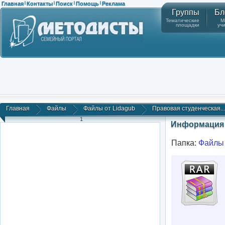
Главная
Контакты
Поиск
Помощь
Реклама
|
|
|
|
Группы
Бл
Тематические
М
площадки
уч
Главная
Файлы
Файлы от Lidagub
Правовая студенческая...
1
Информация 
Папка:
Файлы 