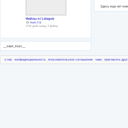
Здесь еще нет ко
Файлы от Lidagub
От
Ковб Л.В.
3734 дней назад, 4 файлы
__sape_keys__
о нас
конфиденциальность
пользовательское соглашение
чаво
пригласить друг