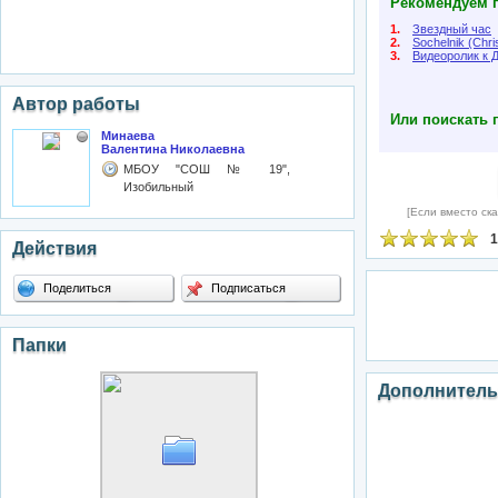
Рекомендуем п
1.
Звездный час
2.
Sochelnik (Chr
3.
Видеоролик к 
Автор работы
Или поискать 
Минаева
Валентина Николаевна
МБОУ "СОШ № 19",
Изобильный
[Если вместо ска
1
Действия
Поделиться
Подписаться
Папки
Дополнитель