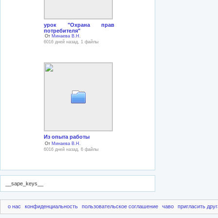
урок "Охрана прав
потребителя"
От
Минаева В.Н.
6016 дней назад, 1 файлы
Из опыта работы
От
Минаева В.Н.
6016 дней назад, 6 файлы
__sape_keys__
о нас
конфиденциальность
пользовательское соглашение
чаво
пригласить друг