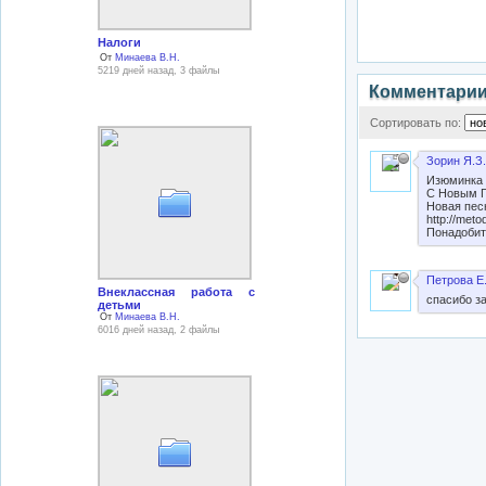
Налоги
От
Минаева В.Н.
5219 дней назад, 3 файлы
Комментари
Сортировать по:
Зорин Я.З.
Изюминка 
С Новым Г
Новая пес
http://meto
Понадобит
Петрова Е
Внеклассная работа с
спасибо з
детьми
От
Минаева В.Н.
6016 дней назад, 2 файлы