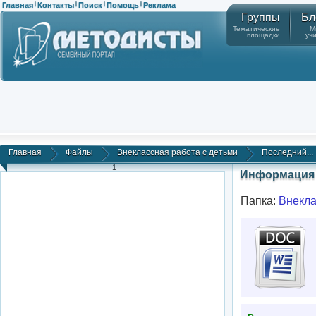
Главная
Контакты
Поиск
Помощь
Реклама
|
|
|
|
Группы
Бл
Тематические
М
площадки
уч
Главная
Файлы
Внеклассная работа с детьми
Последний...
1
Информация 
Папка:
Внекла