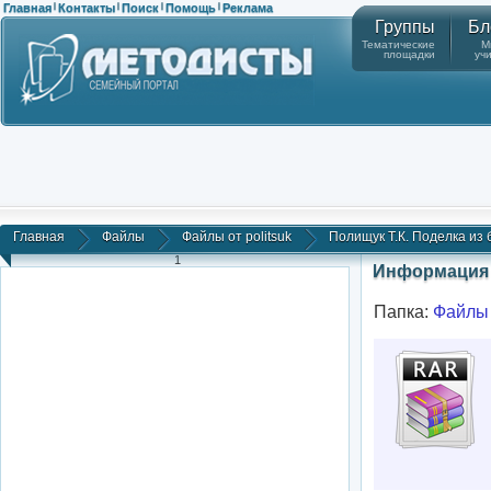
Главная
Контакты
Поиск
Помощь
Реклама
|
|
|
|
Группы
Бл
Тематические
М
площадки
уч
Главная
Файлы
Файлы от politsuk
Полищук Т.К. Поделка из б
1
Информация 
Папка:
Файлы 