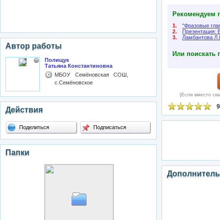
Рекомендуем п
1.
"Фразовые глаг
2.
Презентация: 
3.
Ламбантова Л.
Автор работы
Или поискать 
Полищук
Татьяна Константиновна
МБОУ Семёновская СОШ,
с.Семёновское
[Если вместо ска
9
Действия
Поделиться
Подписаться
Папки
Дополнитель