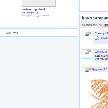
Файлы от politsuk
От
Полищук Т.К.
4663 дней назад, 7 файлы
Комментари
Сортировать по:
__sape_keys__
Полищук Т
Шонина Л.
Татьяна К
мастерили 
Щедрина Л.В.