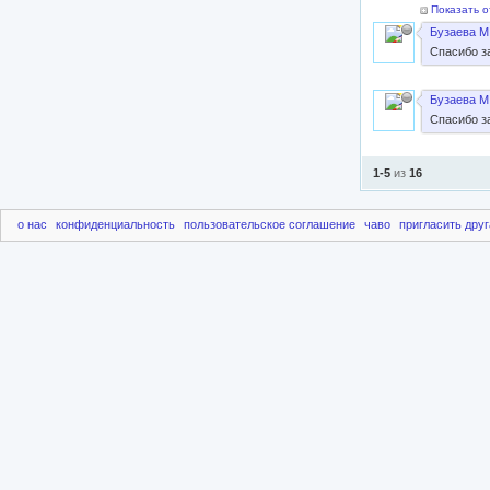
Показать о
Бузаева М
Спасибо з
Бузаева М
Спасибо з
1-5
из
16
о нас
конфиденциальность
пользовательское соглашение
чаво
пригласить друг