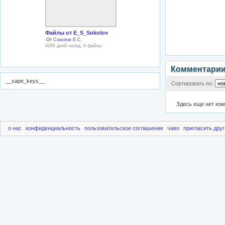
Файлы от E_S_Sokolov
От
Соколов Е.С.
4285 дней назад, 6 файлы
Комментари
__sape_keys__
Сортировать по:
Здесь еще нет ко
о нас
конфиденциальность
пользовательское соглашение
чаво
пригласить друг