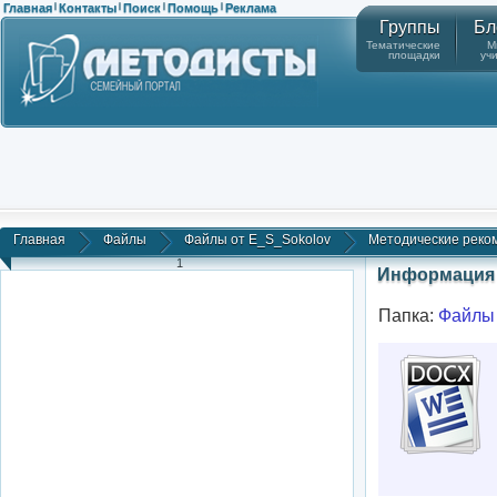
Главная
Контакты
Поиск
Помощь
Реклама
|
|
|
|
Группы
Бл
Тематические
М
площадки
уч
Главная
Файлы
Файлы от E_S_Sokolov
Методические реком
1
Информация 
Папка:
Файлы 