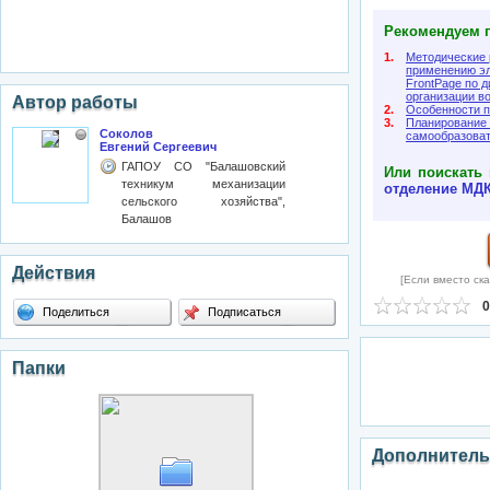
Рекомендуем п
1.
Методические 
применению эл
FrontPage по 
организации в
Автор работы
2.
Особенности п
3.
Планирование
Соколов
самообразоват
Евгений Сергеевич
ГАПОУ СО "Балашовский
Или поискать 
техникум механизации
отделение
МДК
сельского хозяйства",
Балашов
Действия
[Если вместо ска
0
Поделиться
Подписаться
Папки
Дополнитель