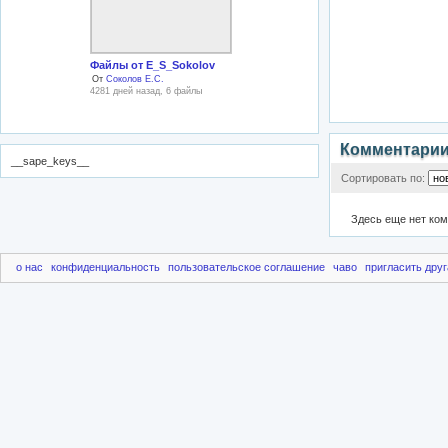
Файлы от E_S_Sokolov
От
Соколов Е.С.
4281 дней назад, 6 файлы
Комментари
__sape_keys__
Сортировать по:
Здесь еще нет ко
о нас
конфиденциальность
пользовательское соглашение
чаво
пригласить друг