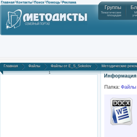
Главная
Контакты
Поиск
Помощь
Реклама
|
|
|
|
Группы
Бл
Тематические
М
площадки
уч
Главная
Файлы
Файлы от E_S_Sokolov
Методические реком
1
Информация 
Папка:
Файлы 