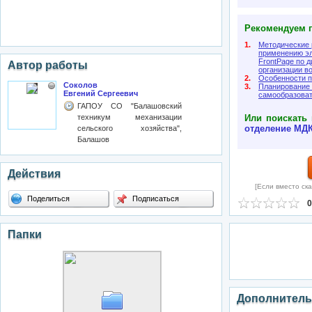
Рекомендуем п
1.
Методические 
применению эл
FrontPage по 
Автор работы
организации в
2.
Особенности п
Соколов
3.
Планирование
Евгений Сергеевич
самообразоват
ГАПОУ СО "Балашовский
техникум механизации
Или поискать 
отделение
МДК
сельского хозяйства",
Балашов
Действия
[Если вместо ска
Поделиться
Подписаться
0
Папки
Дополнитель