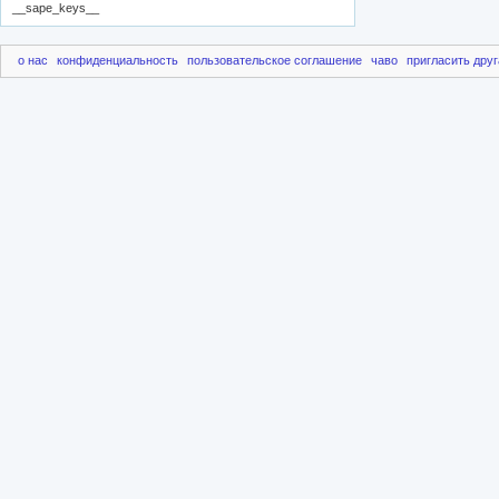
__sape_keys__
о нас
конфиденциальность
пользовательское соглашение
чаво
пригласить друг