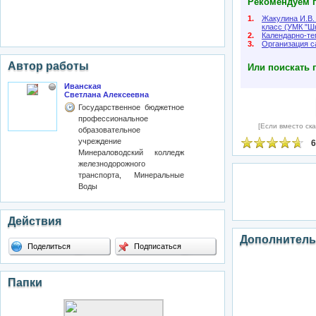
Рекомендуем п
1.
Жакулина И.В.
класс (УМК "Ш
2.
Календарно-те
3.
Организация с
Автор работы
Или поискать 
Иванская
Светлана Алексеевна
Государственное бюджетное
профессиональное
[Если вместо ска
образовательное
учреждение
6
Минераловодский колледж
железнодорожного
транспорта, Минеральные
Воды
Действия
Дополнитель
Поделиться
Подписаться
Папки