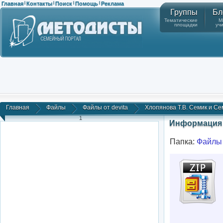
Главная
Контакты
Поиск
Помощь
Реклама
|
|
|
|
Группы
Бл
Тематические
М
площадки
уч
Главная
Файлы
Файлы от devita
Хлопянова Т.В. Семик и Се
1
Информация 
Папка:
Файлы 