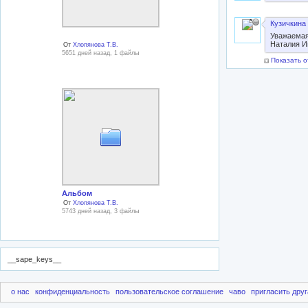
Кузичкина 
Уважаемая
Наталия И
От
Хлопянова Т.В.
5651 дней назад, 1 файлы
Показать о
Альбом
От
Хлопянова Т.В.
5743 дней назад, 3 файлы
__sape_keys__
о нас
конфиденциальность
пользовательское соглашение
чаво
пригласить друг