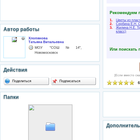
Рекомендуем п
1.
Цветы из плас
2.
Сербина Е.Н. С
3.
Жилина Н.Е. Т
Автор работы
класс)
Хлопянова
Татьяна Витальевна
МОУ "СОШ№14",
Или поискать 
Новомосковск
Действия
[Если вместо ска
Поделиться
Подписаться
6
Папки
Дополнитель