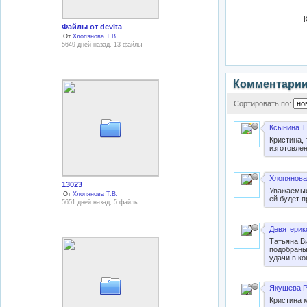
Файлы от devita
От
Хлопянова Т.В.
5649 дней назад, 13 файлы
Комментари
Сортировать по:
Ксынина Т.
Кристина, 
изготовлен
Хлопянова 
13023
Уважаемые
От
Хлопянова Т.В.
ей будет 
5651 дней назад, 5 файлы
Девятерик
Татьяна В
подобраны
удачи в к
Якушева Р
Кристина 