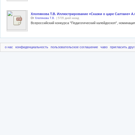
Хлопянова Т.В. Иллюстрирование «Сказки о царе Салтане» А.
От
Хлопянова Т.В.
| 5735 дней назад
о нас
конфиденциальность
пользовательское соглашение
чаво
пригласить друг