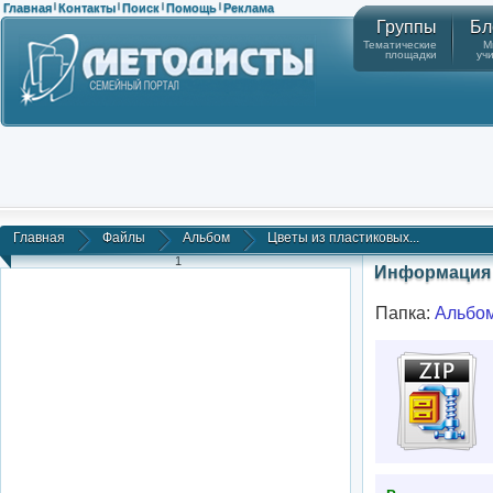
Главная
Контакты
Поиск
Помощь
Реклама
|
|
|
|
Группы
Бл
Тематические
М
площадки
уч
Главная
Файлы
Альбом
Цветы из пластиковых...
1
Информация 
Папка:
Альбо