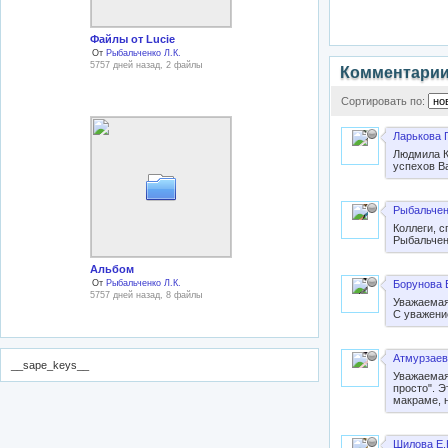
Файлы от Lucie
От
Рыбальченко Л.К.
5757 дней назад, 2 файлы
Комментари
Сортировать по:
Ларькова Г
Людмила К
успехов В
Рыбальчен
Коллеги, с
Рыбальчен
Альбом
От
Рыбальченко Л.К.
Борунова 
5757 дней назад, 8 файлы
Уважаемая
С уважени
Атмурзаев
__sape_keys__
Уважаемая
просто". 
макраме, 
Шилова Е.