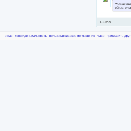
Уважаемая
обязатель
1-5
из
9
о нас
конфиденциальность
пользовательское соглашение
чаво
пригласить друг