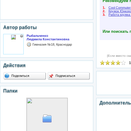
Рекомендуем п
1.
Cool Commuter
2.
Кружок Юнкор
3.
Работа кружка
Автор работы
Или поискать 
Рыбальченко
Людмила Константиновна
Гимназия №18, Краснодар
[Если вместо ска
1
Действия
Поделиться
Подписаться
Папки
Дополнитель