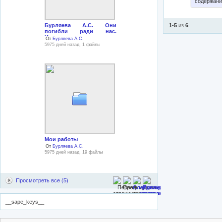
содержани
Бурляева А.С. Они
1-5
из
6
погибли ради нас.
Исследовательская
От
Бурляева А.С.
работа
5975 дней назад, 1 файлы
Мои работы
От
Бурляева А.С.
5975 дней назад, 19 файлы
Просмотреть все (5)
__sape_keys__