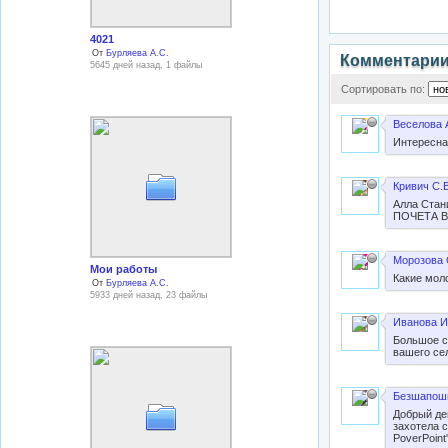
4021
От
Бурляева А.С.
Комментари
5645 дней назад, 1 файлы
Сортировать по:
Веселова 
Интересна
Кривич С.В
Алла Стан
ПОЧЕТА Ва
Морозова 
Мои работы
Какие моло
От
Бурляева А.С.
5933 дней назад, 23 файлы
Иванова И
Большое с
вашего се
Безшапошн
Добрый де
захотела 
PoverPoint