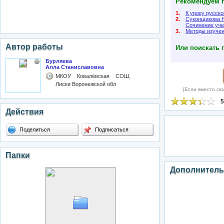
Рекомендуем п
1.
К уроку русско
2.
Суконщикова Н
Сочинение уче
3.
Методы изучен
Автор работы
Или поискать 
Бурляева
Алла Станиславовна
МКОУ Ковалёвская СОШ,
Лиски Воронежской обл
[Если вместо ска
5
Действия
Поделиться
Подписаться
Папки
Дополнитель