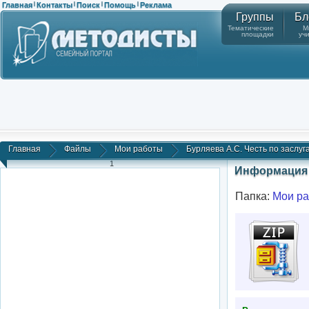
Главная
Контакты
Поиск
Помощь
Реклама
|
|
|
|
Группы
Бл
Тематические
М
площадки
уч
Главная
Файлы
Мои работы
Бурляева А.С. Честь по заслугам
1
Информация 
Папка:
Мои р