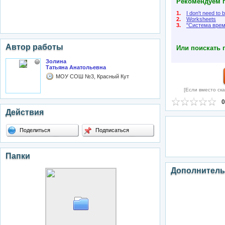
Рекомендуем п
1.
I don't need to 
2.
Worksheets
3.
"Система врем
Автор работы
Или поискать 
Золина
Татьяна Анатольевна
МОУ СОШ №3, Красный Кут
[Если вместо ска
0
Действия
Поделиться
Подписаться
Папки
Дополнитель