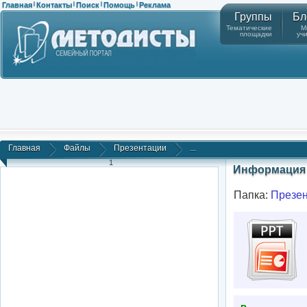
Главная
Контакты
Поиск
Помощь
Реклама
|
|
|
|
Группы
Бл
Тематические
М
площадки
уч
Главная
Файлы
Презентации
...
1
Информация 
Папка:
Презе