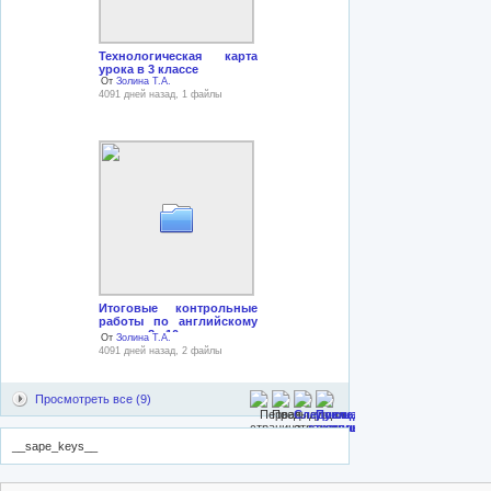
Технологическая карта
урока в 3 классе
От
Золина Т.А.
4091 дней назад, 1 файлы
Итоговые контрольные
работы по английскому
языку в 8 - 10 классах
От
Золина Т.А.
4091 дней назад, 2 файлы
Просмотреть все (9)
__sape_keys__