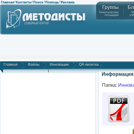
Главная
Контакты
Поиск
Помощь
Реклама
|
|
|
|
Группы
Бл
Тематические
М
площадки
уч
Главная
Файлы
Инновации
QR-визитка ...
1
Информация 
Папка:
Иннов