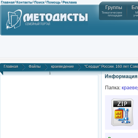
Главная
Контакты
Поиск
Помощь
Реклама
|
|
|
|
Группы
Бл
Тематические
М
площадки
уч
Главная
Файлы
краеведение
"Сердце" России. 160 лет Сама
1
Информация 
Папка:
краеве