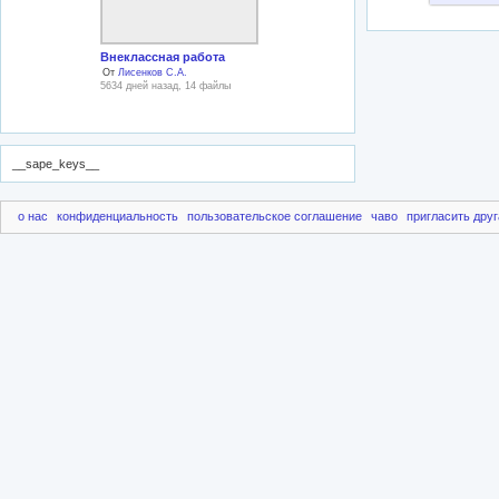
Внеклассная работа
От
Лисенков С.А.
5634 дней назад, 14 файлы
__sape_keys__
о нас
конфиденциальность
пользовательское соглашение
чаво
пригласить друг