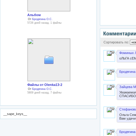
Альбом
От
Бродягина О.С.
5726 дней назад, 1 файлы
Комментари
Сортировать по:
Фоминых Л
оЛЬГА сЕ
Бродягина
Файлы от Olenka13-2
Зайцева М
От
Бродягина О.С.
Уважаемая
5809 дней назад, 7 файлы
СПАСИБО!
Стефанова
__sape_keys__
Ольга Сем
Вам удачи
Бродягина