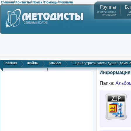
Главная
Контакты
Поиск
Помощь
Реклама
|
|
|
|
Группы
Бл
Тематические
М
площадки
уч
Главная
Файлы
Альбом
"...Цена утраты части души" (тема Р
1
Информация 
Папка:
Альбо