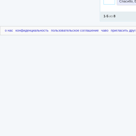
Спасибо, 
1-5
из
8
о нас
конфиденциальность
пользовательское соглашение
чаво
пригласить друг