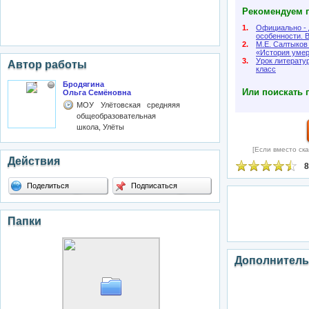
Рекомендуем п
1.
Официально - 
особенности. 
2.
М.Е. Салтыков
«История умер
3.
Урок литерату
Автор работы
класс
Бродягина
Или поискать 
Ольга Семёновна
МОУ Улётовская средняяя
общеобразовательная
школа, Улёты
[Если вместо ска
Действия
8
Поделиться
Подписаться
Папки
Дополнитель