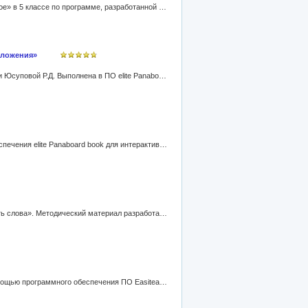
Совместная работа Журкович Т.М., Юсупова Р.Д. Данный урок проводится после изучения темы «Имя существительное» в 5 классе по программе, разработанной к предметной линии учебников Т.А.Ладыженской, М.Т.Баранова, Л.А.Тростенцовой и др. Разработка может быть использована и для организации внеклассной работы по предмету. Работа предназначена для учителей, работающих на ИД elite Panaboard. Презентация выполнена в Easiteach Next Generation(*etng).
дложения»
Методическая разработка по русскому языку в 8 классе. Совместная работа учителей русского языка Журкович Т.М. и Юсуповой Р.Д. Выполнена в ПО elite Panaboard book для ИД Panasonic elite Panaboard.
Урок русского языка в 5 классе по теме «Лексика». Методический материал разработан с помощью программного обеспечения elite Panaboard book для интерактивной доски elite Panaboard.
Урок русского языка в 5 классе по теме «Морфемика как раздел науки о языке. Морфема –мельчайшая значимая часть слова». Методический материал разработан с помощью программного обеспечения elite Panaboard book для интерактивной доски elite Panaboard.
Урок русского языка в 5 классе по теме «Простое и сложное предложение». Методический материал разработан с помощью программного обеспечения ПО Easiteach Next Generation.