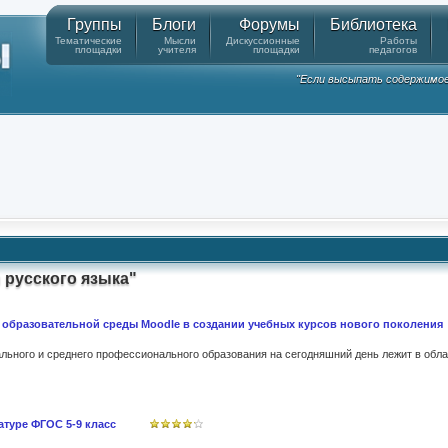
Группы
Блоги
Форумы
Библиотека
Тематические
Мысли
Дискуссионные
Работы
площадки
учителя
площадки
педагогов
"Если высыпать содержимое к
 русского языка"
образовательной среды Moodle в создании учебных курсов нового поколения
атуре ФГОС 5-9 класс