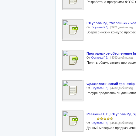
Разработана программа ФГОС п
Юсупова Р.Д. "Маленький чел
От
Юсупова Р.Д.
| 3921 дней назад
Программное обеспечение Inte
От
Юсупова Р.Д.
| 4055 дней назад
Понять общую логику программн
Фразеологический тренажёр
От
Юсупова Р.Д.
| 4230 дней назад
Ревякина Е.Г., Юсупова Р.Д.
От
Юсупова Р.Д.
| 4544 дней назад