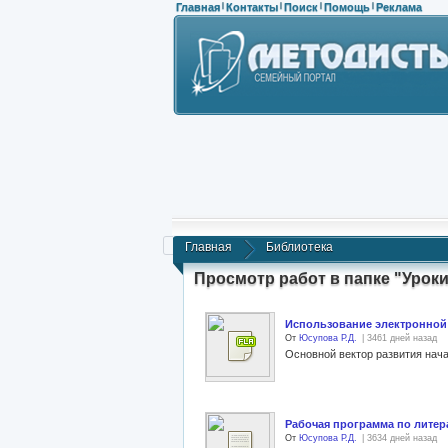
Главная
Контакты
Поиск
Помощь
Реклама
|
|
|
|
Главная
Библиотека
Просмотр работ в папке "Уроки
Использование электронной 
От
Юсупова Р.Д.
| 3461 дней назад
Рабочая программа по литер
От
Юсупова Р.Д.
| 3634 дней назад