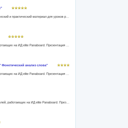
и"
Совместная работа учителей русского языка Журкович Т.М. и Юсуповой Р.Д. Содержание работы составляет теоретический и практический материал для уроков русского языка по теме «Словосочетание» в 5 - 9 классах. Ресурс предназначен для учителей, работающих на ИД elite Panaboard. Презентация выполнена в Easiteach Next Generation(*etng).
Совместная работа учителей русского языка Журкович Т.М. и Юсуповой Р.Д. Работа предназначена для учителей, работающих на ИД elite Panaboard. Презентация выполнена в Easiteach Next Generation(*etng).
 " Фонетический анализ слова"
Совместная работа учителей русского языка Журкович Т.М. и Юсуповой Р.Д. Работа предназначена для учителей, работающих на ИД elite Panaboard. Презентация выполнена в Easiteach Next Generation(*etng).
Совместная разработка урока русского языка в 5 классе по теме «Понятие о тексте». Работа предназначена для учителей, работающих на ИД elite Panaboard. Презентация выполнена в Easiteach Next Generation(*etng).