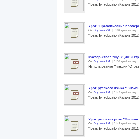
Урок "Правописание проверя
От
Юсупова Р.Д.
| 5109 дней назад
Мастер-класс "Функция" (Отр
От
Юсупова Р.Д.
| 5138 дней назад
Использование Функции "Отрази
Урок русского языка " Значе
От
Юсупова Р.Д.
| 5140 дней назад
Урок развития речи "Письмо 
От
Юсупова Р.Д.
| 5144 дней назад