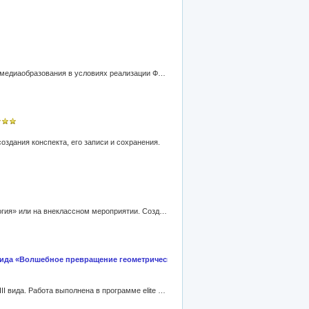
Всероссийский конкурс профессионального мастерства педагогов «Современный урок с использованием технологий медиаобразования в условиях реализации ФГОС». Предлагаемая тема изучается на уроках литературы в 5-11 классах по отдельно взятым произведениям классиков. Акцентировать внимание обучающихся на главных вопросах: появление образа «маленького человека» в русской литературе, разные подходы писателей к изображению героя, гуманизм русских писателей. Значимость ресурса заключается в том, что он дает возможность обучающимся активизировать имеющиеся знания, подготовиться к заданиям ЕГЭ
оздания конспекта, его записи и сохранения.
Ресурс предназначен для использования в качестве тренажёра в 5 – 6 классах при изучении темы «Лексика. Фразеология» или на внеклассном мероприятии. Создан в программе Easiteach Next Generation. Ресурс предоставляет возможность в игровой форме познакомиться с новыми фразеологизмами или вспомнить уже знакомые устойчивые выражения
I вида «Волшебное превращение геометрических фигур»
Данный материал предназначен для проведения уроков математики в 1 классе специальной (коррекционной) школы VIII вида. Работа выполнена в программе elite Panaboard book для интерактивной доски Elite Panaboard.