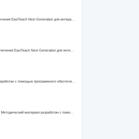
Урок русского языка по теме «Словосочетание». Методический материал разработан с помощью программного обеспечения EasiTeach Next Generation для интерактивной доски elite Panaboard.
Подготовка к ГИА «Чередующие гласные в корне». Методический материал разработан с помощью программного обеспечения EasiTeach Next Generation для интерактивной доски elite Panaboard.
"Ideas for education Москва 2012". Урок русского языка в 5 классе по теме «Местоимение». Методический материал разработан с помощью программного обеспечения ПО Easiteach Next Generation.
"Ideas for education Казань 2012". Урок развития речи в 5 классе по теме «Проверяемые безударные гласные в корне». Методический материал разработан с помощью программного обеспечения elite Panaboard book для интерактивной доски elite Panaboard.