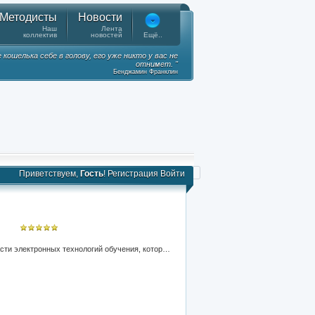
Методисты
Новости
Наш
Лента
коллектив
новостей
Ещё..
ошелька себе в голову, его уже никто у вас не
отнимет. "
Бенджамин Франклин
Приветствуем,
Гость
!
Регистрация
Войти
Основной вектор развития начального и среднего профессионального образования на сегодняшний день лежит в области электронных технологий обучения, которые позволяют повысить эффективность традиционных форм обучения и обеспечить доступ к получению актуальных образовательных услуг всем участникам образовательного процесса. Это актуально в условиях перехода на федеральные государственные образовательные стандарты, в основе реализации которых лежат компетентностный подход и модульные технологии обучения. Требования ФГОС предусматривают, что эффективность учебно-воспитательного процесса должна обеспечиваться информационно-образовательной средой (ИОС), которая является важнейшим условием и одновременно средством формирования новой системы образования. Мною разработан дистанционный курс «Содружество» www.rufinac9.bget.ru на основе платформы Moodle (Modular Object-Oriented Dynamic Learning Environment) - бесплатное веб-приложение, предоставляющее возможность создавать сайты для онлайн-обучения.