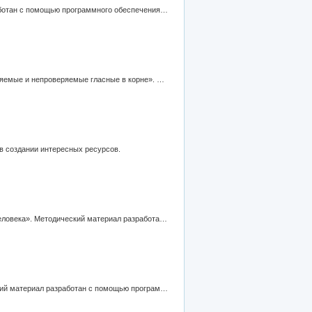
"Ideas for education Казань 2012". Урок развития речи в 5 классе по теме «Стили речи». Методический материал разработан с помощью программного обеспечения elite Panaboard book для интерактивной доски elite Panaboard.
"Ideas for education Казань 2012". Урок развития речи в 5 классе по теме «Орфограмма-гласная в корне слова. Проверяемые и непроверяемые гласные в корне». Методический материал разработан с помощью программного обеспечения elite Panaboard book для интерактивной доски elite Panaboard.
в создании интересных ресурсов.
"Ideas for education Казань 2012". Урок русского языка в 5 классе №6 по теме «Значение грамотного письма в жизни человека». Методический материал разработан с помощью программного обеспечения elite Panaboard book для интерактивной доски elite Panaboard.
"Ideas for education Казань 2012". Урок развития речи в 5 классе по теме «Письмо как средство общения». Методический материал разработан с помощью программного обеспечения elite Panaboard book для интерактивной доски elite Panaboard.