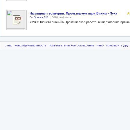
Наглядная геометрия: Проектируем парк Винни - Пуха
От
Орлова Л.Б.
| 5870 дней назад
о нас
конфиденциальность
пользовательское соглашение
чаво
пригласить друг