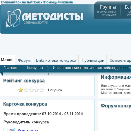
Главная
Контакты
Поиск
Помощь
Реклама
|
|
|
|
Группы
Бл
Тематические
М
площадки
уч
Меню
Форум
Библиотека конкурса
Публикации
Коммента
Главная
Конкурсы
Использование тематических кейсов для реал
1
Информация
Рейтинг конкурса
Все слушатели маст
по теме «Создание
1 оценок
Мастер-класс длитс
Карточка конкурса
Форум конк
Время проведения: 03.10.2014 - 03.11.2014
Руководитель конкурса
Умрилова