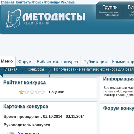
Главная
Контакты
Поиск
Помощь
Реклама
|
|
|
|
Группы
Бл
Тематические
М
площадки
уч
Меню
Форум
Библиотека конкурса
Публикации
Коммента
Главная
Конкурсы
Использование тематических кейсов для реал
1
Информация
Рейтинг конкурса
Все слушатели маст
по теме «Создание
1 оценок
Мастер-класс длитс
Карточка конкурса
Форум конк
Время проведения: 03.10.2014 - 03.11.2014
Руководитель конкурса
Умрилова