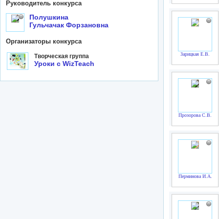
Руководитель конкурса
Полушкина
Гульчачак Форзановна
Организаторы конкурса
Зарицкая Е.В.
Творческая группа
Уроки с WizTeach
Прозорова С.В.
Перминова И.А.