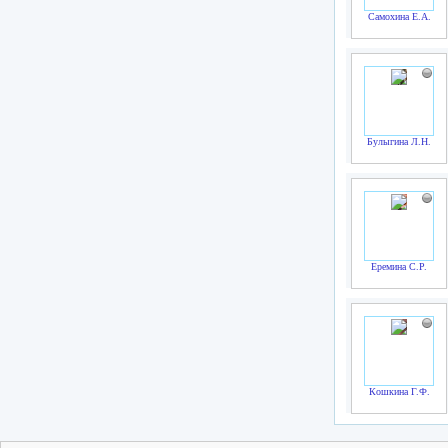
Самохина Е.А.
Булыгина Л.Н.
Еремина С.Р.
Кошкина Г.Ф.