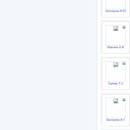
Белозерова И.Ю.
Шмелёва Н.И.
Горбань Т.А.
Прохорова В.Г.