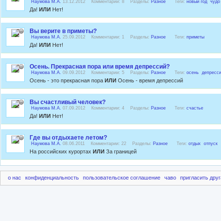
Наумова М.А.
13.12.2012 Комментарии: 8 Разделы:
Разное
Теги:
новый год
чудо
Да!
ИЛИ
Нет!
Вы верите в приметы?
Наумова М.А.
25.09.2012 Комментарии: 1 Разделы:
Разное
Теги:
приметы
Да!
ИЛИ
Нет!
Осень. Прекрасная пора или время депрессий?
Наумова М.А.
09.09.2012 Комментарии: 5 Разделы:
Разное
Теги:
осень
депресс
Осень - это прекрасная пора
ИЛИ
Осень - время депрессий
Вы счастливый человек?
Наумова М.А.
07.09.2012 Комментарии: 4 Разделы:
Разное
Теги:
счастье
Да!
ИЛИ
Нет!
Где вы отдыхаете летом?
Наумова М.А.
08.06.2011 Комментарии: 22 Разделы:
Разное
Теги:
отдых
отпуск
На российских курортах
ИЛИ
За границей
о нас
конфиденциальность
пользовательское соглашение
чаво
пригласить друг