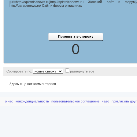
[url=http://spletnicanews.ru]http://spletnicanews.ru Женский сайт и форум[/u
http://garagenews.ru/ Сайт и форум о машинах
0
Сортировать по:
развернуть все
Здесь еще нет комментариев
о нас
конфиденциальность
пользовательское соглашение
чаво
пригласить друг