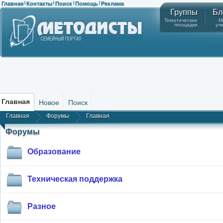
Главная
Контакты
Поиск
Помощь
Реклама
|
|
|
|
Группы
Бл
Тематические
М
площадки
уч
Главная
Новое
Поиск
Главная
Форумы
Главная
Форумы
Образование
Техническая поддержка
Разное