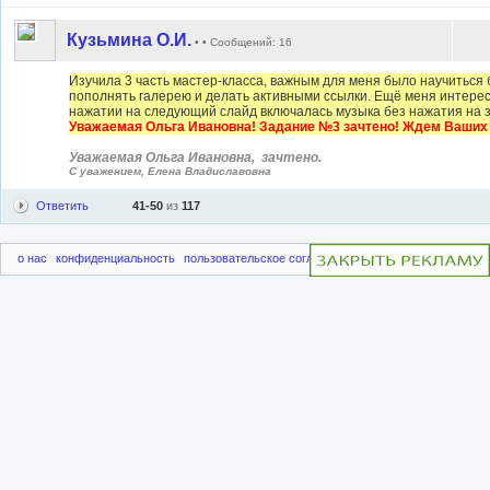
Кузьмина О.И.
• • Сообщений: 16
Изучила 3 часть мастер-класса, важным для меня было научиться б
пополнять галерею и делать активными ссылки. Ещё меня интересу
нажатии на следующий слайд включалась музыка без нажатия на з
Уважаемая Ольга Ивановна! Задание №3 зачтено! Ждем Ваших
Уважаемая Ольга Ивановна, зачтено.
С уважением, Елена Владиславовна
Ответить
41-50
из
117
о нас
конфиденциальность
пользовательское соглашение
чаво
пригласить друг