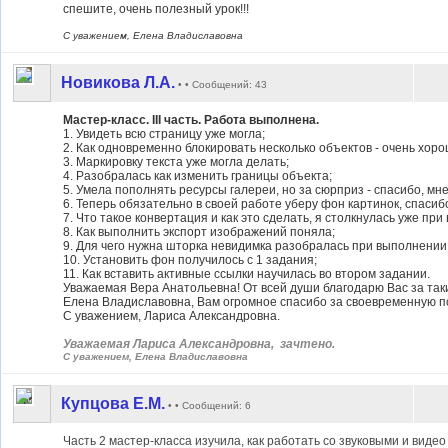
спешите, очень полезный урок!!!
С уважением, Елена Владиславовна
Новикова Л.А.
• • Сообщений: 43
Мастер-класс. III часть. Работа выполнена.
1. Увидеть всю страницу уже могла;
2. Как одновременно блокировать несколько объектов - очень хоро
3. Маркировку текста уже могла делать;
4. Разобралась как изменить границы объекта;
5. Умела пополнять ресурсы галереи, но за сюрприз - спасибо, мн
6. Теперь обязательно в своей работе уберу фон картинок, спасибо
7. Что такое конвертация и как это сделать, я столкнулась уже пр
8. Как выполнить экспорт изображений поняла;
9. Для чего нужна шторка невидимка разобралась при выполнении з
10. Установить фон получилось с 1 задания;
11. Как вставить активные ссылки научилась во втором задании.
Уважаемая Вера Анатольевна! От всей души благодарю Вас за так
Елена Владиславовна, Вам огромное спасибо за своевременную п
С уважением, Лариса Александровна.
Уважаемая Лариса Александровна, зачтено.
С уважением, Елена Владиславовна
Купцова Е.М.
• • Сообщений: 6
Часть 2 мастер-класса изучила, как работать со звуковыми и виде