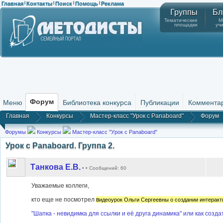
Главная
Контакты
Поиск
Помощь
Реклама
|
|
|
|
Группы
Бл
Тематические
М
площадки
уч
Форум
Меню
Библиотека конкурса
Публикации
Коммента
Главная
Конкурсы
Мастер-класс "Урок с Panaboard"
Форум
Форумы
Конкурсы
Мастер-класс "Урок с Panaboard"
Урок с Panaboard. Группа 2.
Танкова Е.В.
• • Сообщений: 60
Уважаемые коллеги,
кто еще не посмотрел
в
идеоурок Ольги Сергеевны о создании интеракти
"Шапка - невидимка для ссылки и её друга динамика" или как созда