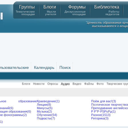
Группы
Блоги
Форумы
Библиотека
Тематические
Мысли
Дискуссионные
Работы
площадки
учителя
площадки
педагогов
"Ценность образования ярч
высказываются о вещах
льзовательские
Календарь
Поиск
Блоги
Новости
Опросы
Аудио
Видео
Файлы
Фото
Творческие гру
ельное образование
Краеведение(1)
Поём для вас!(3)
Лекции(8)
Поэтическое творчество
знаний(6)
Минусы(5)
Преподавание английско
ация образования(6)
Музыка(2)
Р Р°Р·РЅРѕРµ(1)
ие фонограммы(2)
Обучение(54)
Разное(1513)
Подкасты(7)
Риторика(3)
1)