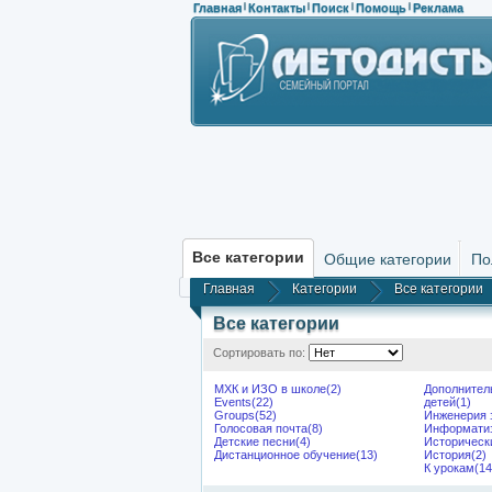
Главная
Контакты
Поиск
Помощь
Реклама
|
|
|
|
Все категории
Общие категории
По
Главная
Категории
Все категории
Все категории
Сортировать по:
МХК и ИЗО в школе(2)
Дополнит
Events(22)
детей(1)
Groups(52)
Инженерия 
Голосовая почта(8)
Информатиз
Детские песни(4)
Историческ
Дистанционное обучение(13)
История(2)
К урокам(14