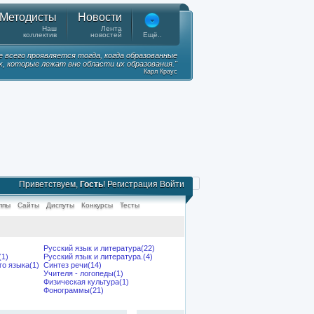
Методисты
Новости
Наш
Лента
коллектив
новостей
Ещё..
е всего проявляется тогда, когда образованные
, которые лежат вне области их образования."
Карл Краус
Приветствуем,
Гость
!
Регистрация
Войти
ппы
Сайты
Диспуты
Конкурсы
Тесты
Русский язык и литература(22)
(1)
Русский язык и литература.(4)
го языка(1)
Синтез речи(14)
Учителя - логопеды(1)
Физическая культура(1)
Фонограммы(21)