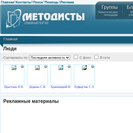
Главная
Контакты
Поиск
Помощь
Реклама
|
|
|
|
Группы
Бл
Тематические
М
площадки
уч
Главная
Люди
Сортировать по:
С фото
В сети
Прыгунов Н.Н.
Дедкова С.И.
Храповицкий И.С.
Луфверчик С.Л.
Рекламные материалы