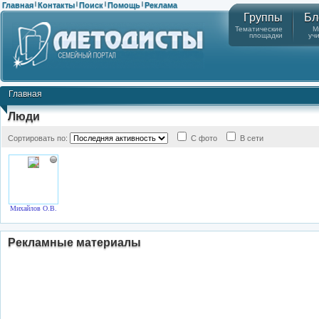
Главная
Контакты
Поиск
Помощь
Реклама
|
|
|
|
Группы
Бл
Тематические
М
площадки
уч
Главная
Люди
Сортировать по:
С фото
В сети
Михайлов О.В.
Рекламные материалы