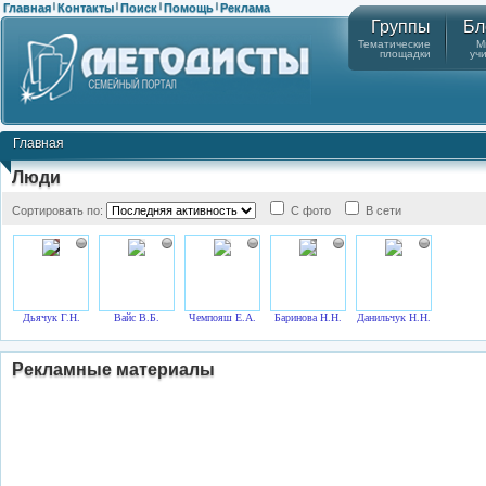
Главная
Контакты
Поиск
Помощь
Реклама
|
|
|
|
Группы
Бл
Тематические
М
площадки
уч
Главная
Люди
Сортировать по:
С фото
В сети
Дьячук Г.Н.
Вайс В.Б.
Чемпояш Е.А.
Баринова Н.Н.
Данильчук Н.Н.
Рекламные материалы