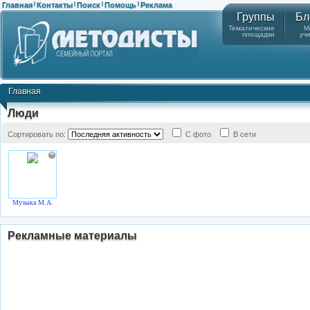
Главная
Контакты
Поиск
Помощь
Реклама
|
|
|
|
Группы
Бл
Тематические
М
площадки
уч
Главная
Люди
Сортировать по:
С фото
В сети
Музыка М.А.
Рекламные материалы