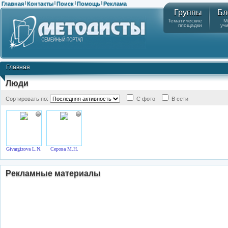
Главная
Контакты
Поиск
Помощь
Реклама
|
|
|
|
Группы
Бл
Тематические
М
площадки
уч
Главная
Люди
Сортировать по:
С фото
В сети
Givargizova L.N.
Серова М.Н.
Рекламные материалы