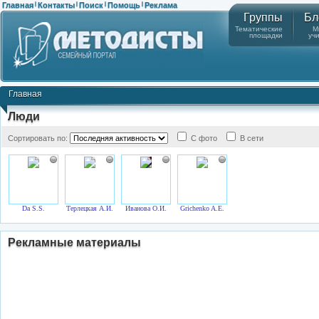
Главная
Контакты
Поиск
Помощь
Реклама
|
|
|
|
Группы
Бл
Тематические
М
площадки
уч
Главная
Люди
Сортировать по:
С фото
В сети
Da S.S.
Терлецкая А.И.
Иванова О.И.
Grichenko A.E.
Рекламные материалы