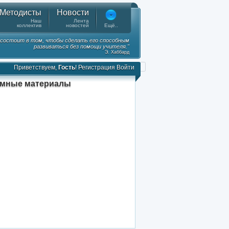
Методисты
Новости
Наш
Лента
коллектив
новостей
Ещё..
а состоит в том, чтобы сделать его способным
развиваться без помощи учителя."
Э. Хаббард
Приветствуем,
Гость
!
Регистрация
Войти
амные материалы