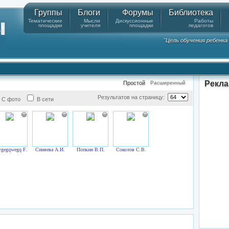
Группы
Блоги
Форумы
Библиотека
Тематические
Мысли
Дискуссионные
Работы
площадки
учителя
площадки
педагогов
"Цель обучения ребенк
Рекл
Простой
Расширенный
Результатов на страницу:
С фото
В сети
gegqwegq F.E.
Синяева А.И.
Попкин В.П.
Соколов С.В.