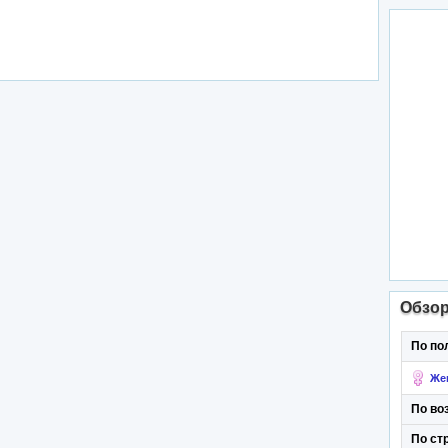
Обзо
По по
Же
По во
По ст