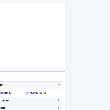
р
лу
нщина
(2)
Мужчина
(6)
зрасту
ране