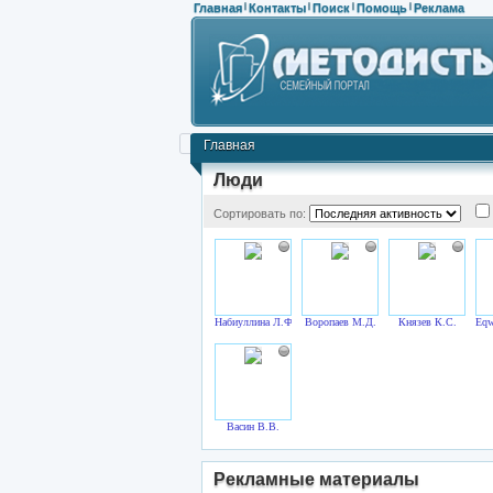
Главная
Контакты
Поиск
Помощь
Реклама
|
|
|
|
Главная
Люди
Сортировать по:
Набиуллина Л.Ф.
Воропаев М.Д.
Князев К.С.
Eqw
Васин В.В.
Рекламные материалы