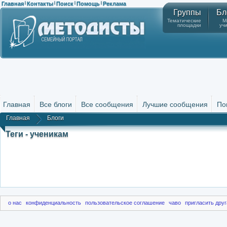
Главная
Контакты
Поиск
Помощь
Реклама
|
|
|
|
Группы
Бл
Тематические
М
площадки
уч
Главная
Все блоги
Все сообщения
Лучшие сообщения
По
Главная
Блоги
Теги - ученикам
о нас
конфиденциальность
пользовательское соглашение
чаво
пригласить друг