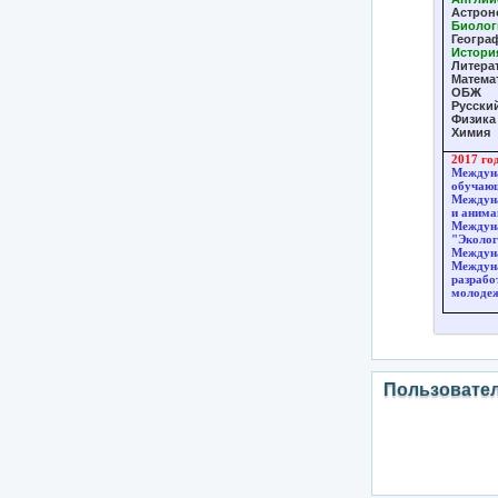
Астрон
Биолог
Геогра
Истори
Литера
Матема
ОБЖ
Русски
Физика
Химия
2017 го
Междуна
обучающ
Междун
и анима
Междун
"Эколог
Междуна
Междуна
разрабо
молоде
Пользовате