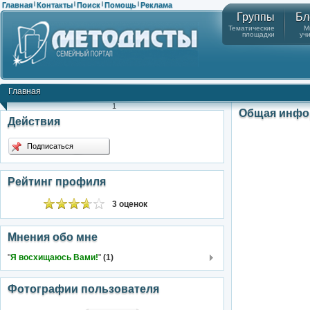
Главная
Контакты
Поиск
Помощь
Реклама
|
|
|
|
Группы
Бл
Тематические
М
площадки
уч
Главная
1
Общая инфо
Действия
Подписаться
Рейтинг профиля
3 оценок
Мнения обо мне
"
Я восхищаюсь Вами!
"
(1)
Фотографии пользователя