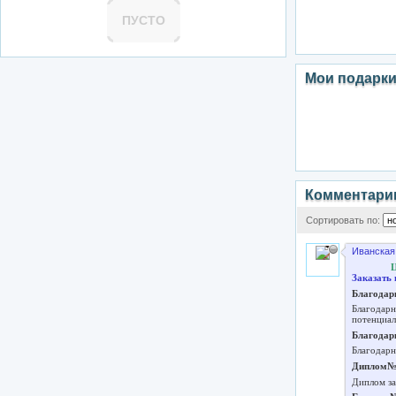
ПУСТО
Мои подарк
Комментари
Сортировать по:
Иванская
Ц
Заказать 
Благодар
Благодарн
потенциал
Благодар
Благодарн
Диплом№
Диплом за