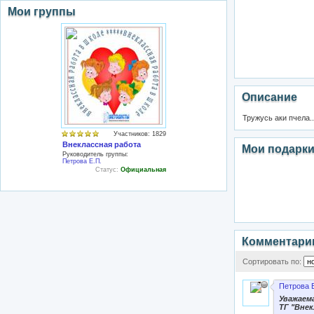
Мои группы
Описание
Тружусь аки пчела..
Участников: 1829
Внеклассная работа
Мои подарк
Руководитель группы:
Петрова Е.П.
Статус:
Официальная
Комментари
Сортировать по:
Петрова 
Уважаем
ТГ "Внек