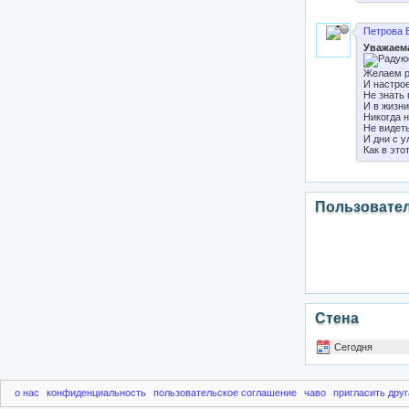
Петрова 
Уважаема
Желаем р
И настрое
Не знать 
И в жизни
Никогда н
Не видеть
И дни с у
Как в это
Пользовате
Стена
Сегодня
о нас
конфиденциальность
пользовательское соглашение
чаво
пригласить друг