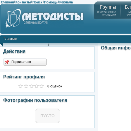
Главная
Контакты
Поиск
Помощь
Реклама
|
|
|
|
Группы
Бл
Тематические
М
площадки
уч
Главная
1
Общая инфо
Действия
Подписаться
Рейтинг профиля
0 оценок
Фотографии пользователя
ПУСТО