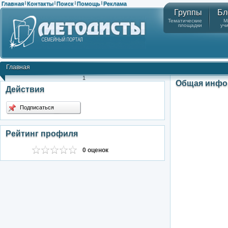
Главная
Контакты
Поиск
Помощь
Реклама
|
|
|
|
Группы
Бл
Тематические
М
площадки
уч
Главная
1
Общая инфо
Действия
Подписаться
Рейтинг профиля
0 оценок