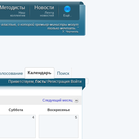
Методисты
Новости
Наш
Лента
коллектив
новостей
Ещё..
 властью, о которой премьер-министры могут
только мечтать. "
У. Черчилль
Календарь
олосование
Поиск
Приветствуем,
Гость
!
Регистрация
Войти
Следующий месяц
Суббота
Воскресенье
4
5