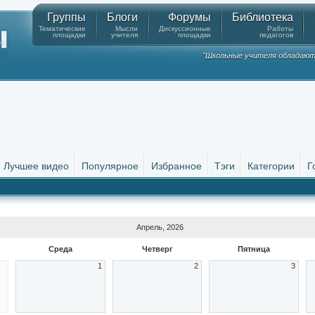
Группы
Блоги
Форумы
Библиотека
Тематические
Мысли
Дискуссионные
Работы
площадки
учителя
площадки
педагогов
"Школьные учителя обладают
Лучшее видео
Популярное
Избранное
Тэги
Категории
Г
Апрель, 2026
Среда
Четверг
Пятница
1
2
3