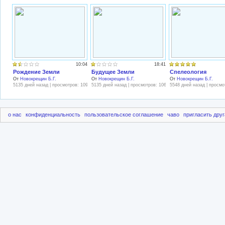
10:04
18:41
Рождение Земли
Будущее Земли
Спелеология
От
Новокрещин Б.Г.
От
Новокрещин Б.Г.
От
Новокрещин Б.Г.
5135 дней назад | просмотров: 1090
5135 дней назад | просмотров: 1063
5548 дней назад | просмо
о нас
конфиденциальность
пользовательское соглашение
чаво
пригласить друг