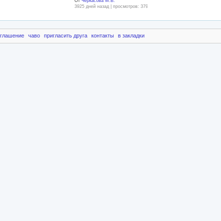
От
Черкасова М.В.
3925 дней назад | просмотров: 3796
оглашение
чаво
пригласить друга
контакты
в закладки