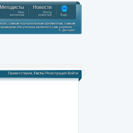
Методисты
Новости
Наш
Лента
коллектив
новостей
Ещё..
коле, самым поучительным предметом, самым
примером для ученика является сам учитель. "
А. Дистервег
Приветствуем,
Гость
!
Регистрация
Войти
) - Alexander Pushkin