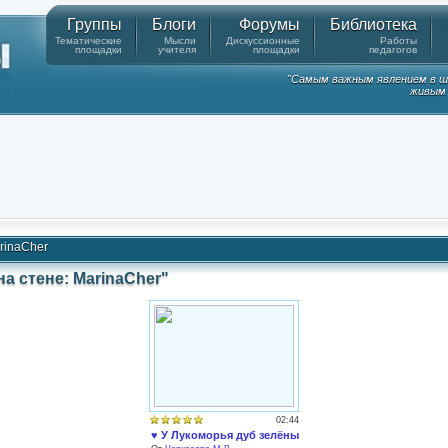
Группы
Блоги
Форумы
Библиотека
Тематические
Мысли
Дискуссионные
Работы
площадки
учителя
площадки
педагогов
"Самым важным явлением в ш
живым 
rinaCher
а стене: MarinaCher"
02:44
♥ У Лукоморья дуб зелёный мультфильм (с субтирами