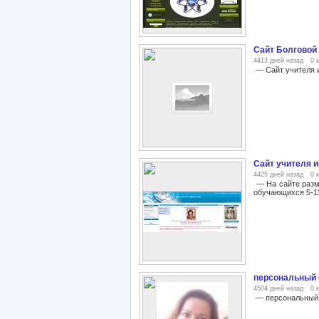
Сайт Болговой
4413 дней назад
0 
— Сайт учителя 
Сайт учителя 
4425 дней назад
0 
— На сайте разме
обучающихся 5-11
персональный 
4504 дней назад
0 
— персональный с