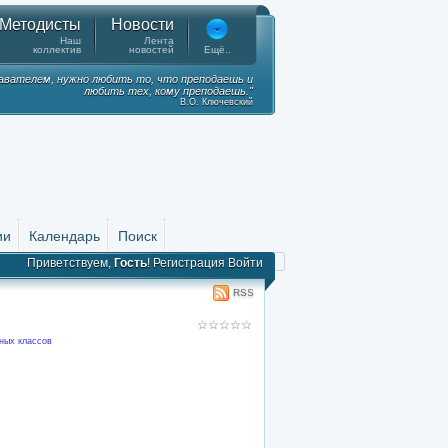
Методисты
Новости
Наш
Лента
коллектив
новостей
Ещё..
вателем, нужно любить то, что преподаешь и
любить тех, кому преподаешь."
В.О. Ключевский
ии
Календарь
Поиск
Приветствуем,
Гость
!
Регистрация
Войти
RSS
ных классов