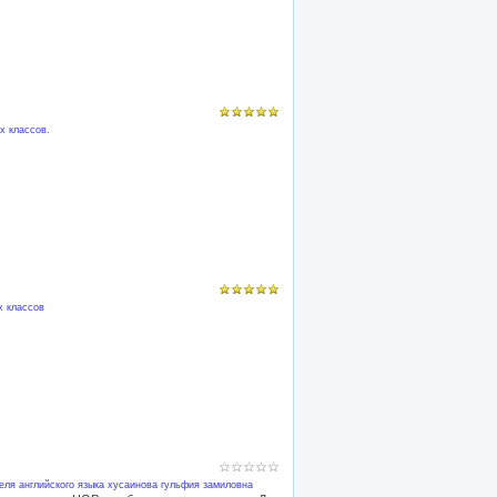
х классов.
х классов
еля английского языка
хусаинова гульфия замиловна