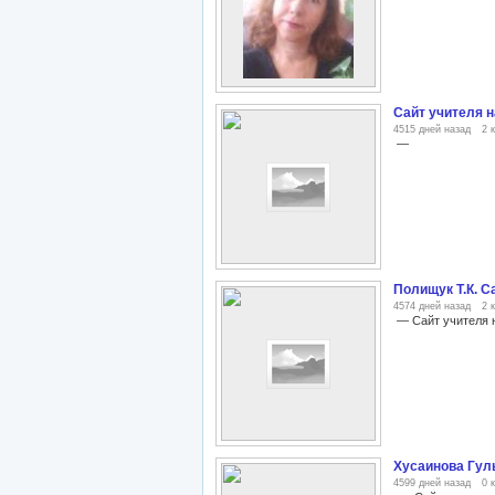
Сайт учителя н
4515 дней назад
2 
—
Полищук Т.К. С
4574 дней назад
2 
— Сайт учителя 
Хусаинова Гул
4599 дней назад
0 