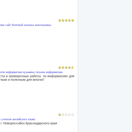
тики
сайт болговой натальи анатольевны
теля информатики
кузьмина татьяна
информатика
есты и проверочные работы по информатике для
тным и полезным для многих!
 учителя английского языка
г. Новороссийск Краснодарского края