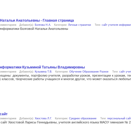
 Натальи Анатольевны - Главная страница
комментариев
Добавил(а):
Болгова Н.А.
Категории:
Личные странички
Теги:
сайт учителя информа
информатики Болговой Натальи Анатольевны
информатики Кузьминой Татьяны Владимировны
комментариев
Добавил(а):
Кузьмина Т.В.
Категории:
Обучение
Образование
Разное
Теги:
сайт учи
щены: документы, портфолио учителя, разработки уроков, презентации к урокам, т
 классов, творческие работы учащихся и многое другое, что может оказаться любопы
сайт
комментариев
Добавил(а):
Хвостова Л.Г.
Категории:
Среднее образование
Теги:
персональный сайт
айт Хвостовой Ларисы Геннадьевны, учителя английского языка МАОУ гимназия № 2 