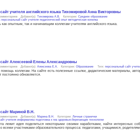
сайт учителя английского языка Тихомировой Анна Викторовны
комментариев
Добавил(а):
Тихомирова А.В.
Категории:
Среднее образование
к
персональный сайт учителя
педагогический опыт
методическая копилка
как опытным, так и начинающим коллегам-учителям английского языка.
сайт Алексеевой Елены Александровны
комментариев
Добавил(а):
Алексеева Е.А.
Категории:
Образование
Теги:
персональный сайт учите
 помощь коллегам. На сайте есть полезнные ссылки, дидактические материалы, авт
т постоянно обновляется.
сайт Мариной В.Н.
комментариев
Добавил(а):
Марина В.Н.
Категории:
Личные странички
айт учителя
информатика
подготовка к гиа
здоровьесберегающие технологии
а лежит идея поделиться некоторыми своими наработками, найти интересных собе
о всеми участниками образовательного процесса: педагогами, учащимися, родителями