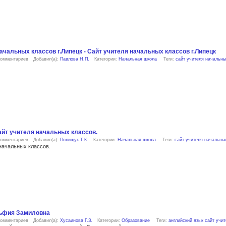
ачальных классов г.Липецк - Сайт учителя начальных классов г.Липецк
комментариев
Добавил(а):
Павлова Н.П.
Категории:
Начальная школа
Теги:
сайт учителя начальны
айт учителя начальных классов.
комментариев
Добавил(а):
Полищук Т.К.
Категории:
Начальная школа
Теги:
сайт учителя начальны
начальных классов.
ьфия Замиловна
комментариев
Добавил(а):
Хусаинова Г.З.
Категории:
Образование
Теги:
английский язык
сайт учит