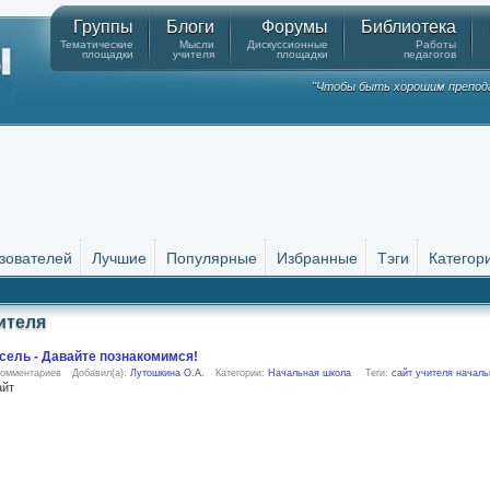
Группы
Блоги
Форумы
Библиотека
Тематические
Мысли
Дискуссионные
Работы
площадки
учителя
площадки
педагогов
"Чтобы быть хорошим препода
зователей
Лучшие
Популярные
Избранные
Тэги
Категор
ителя
сель - Давайте познакомимся!
комментариев
Добавил(а):
Лутошкина О.А.
Категории:
Начальная школа
Теги:
сайт учителя началь
айт